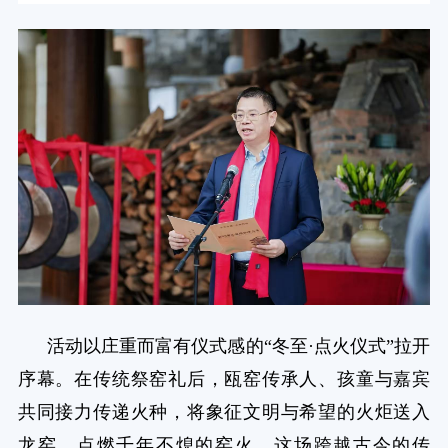
活动以庄重而富有仪式感的“冬至·点火仪式”拉开
序幕。在传统祭窑礼后，瓯窑传承人、孩童与嘉宾
共同接力传递火种，将象征文明与希望的火炬送入
龙窑，点燃千年不熄的窑火。这场跨越古今的传