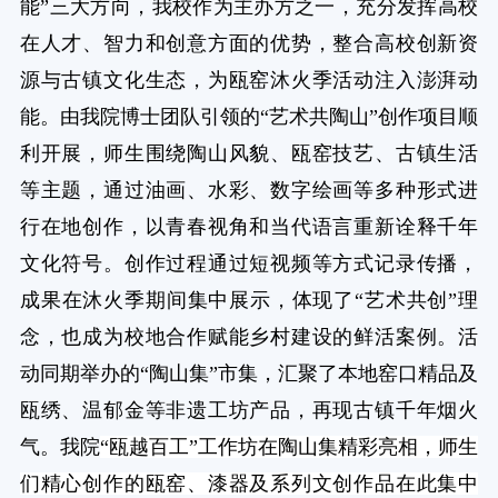
能”三大方向，我校作为主办方之一，充分发挥高校
在人才、智力和创意方面的优势，整合高校创新资
源与古镇文化生态，为瓯窑沐火季活动注入澎湃动
能。由我院博士团队引领的“艺术共陶山”创作项目顺
利开展，师生围绕陶山风貌、瓯窑技艺、古镇生活
等主题，通过油画、水彩、数字绘画等多种形式进
行在地创作，以青春视角和当代语言重新诠释千年
文化符号。创作过程通过短视频等方式记录传播，
成果在沐火季期间集中展示，体现了“艺术共创”理
念，也成为校地合作赋能乡村建设的鲜活案例。活
动同期举办的“陶山集”市集，汇聚了本地窑口精品及
瓯绣、温郁金等非遗工坊产品，再现古镇千年烟火
气。我院
“瓯越百工”工作坊在陶山集精彩亮相，师生
们精心创作的瓯窑、漆器及系列文创作品在此集中