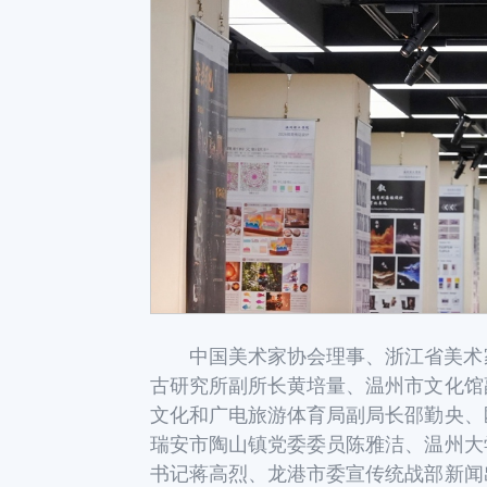
中国美术家协会理事、浙江省美术
古研究所副所长黄培量
、
温州市文化馆
文化和广电旅游体育局副局长邵勤央
、
瑞安市陶山镇党委委员陈雅洁
、
温州大
书记蒋高烈
、
龙港市委宣传统战部新闻