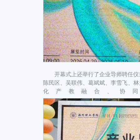
开幕式上还举行了企业导师聘任仪
陈民区、吴联伟、葛斌斌、李雪飞、林
化产教融合、协