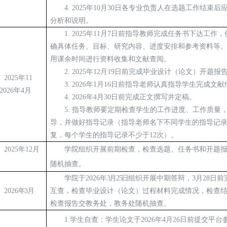
4.
2025年10月30日各专业负责人在选题工作结束后
分析和说明
。
1.
2025年11月7日前指导教师完成任务书下达工作
确具体任务、目标、研究内容、进度安排和参考资料等
用课余时间进行资料收集和文献查阅。
2.
2025年12月19日前完成毕业设计（论文）开题报
2025
年
11
3.
2026年1月16日前指导老师认真指导学生完成文献
2026年
4
月
4.
2026年4月30日前完成正文撰写并定稿。
5.
指导教师要定期检查学生的工作进度、工作质量
导，并做好指导记录（指导老师名下不同学生的指导记
复，每个学生的指导记录不少于
12次）。
2025年12月
学院组织开展前期检查，检查选题、任务书和开题
随机抽查。
学院于
2026年
3
月
25
日
组织开展中期
答辩，
3月28日前
2026
年
3
月
互查，检查毕业设计（论文）过程材料完成情况，检查
检查报告交教务处，教务处随机抽查。
1
.
学生自查：学生论文于
2026年
4
月
26
日前提交平台