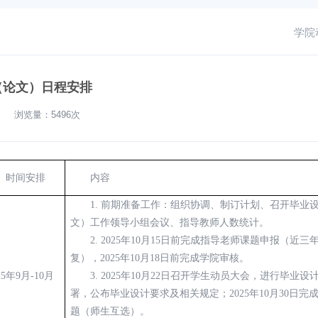
学院
计（论文）日程安排
院】 浏览量：
5496次
时间
安排
内容
1.
前期准备工作：组织协调
、
制订计划
、
召开
毕业
文）工作领导小组会议、
指导教师人数统计。
2.
2025
年
10月15日前完成指导老师课题申报（近三
复），
2025
年
10月18日前完成学院审核。
25
年
9月-10月
3.
2025
年
10月22日
召开学生动员大会，进行毕业设
署，公布毕业设计要求及相关规定；
2025
年
10月30日完
题（师生互选）。