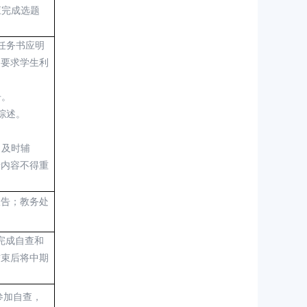
应完成选题
，任务书应明
。要求学生利
告。
综述。
，及时辅
录内容不得重
报告；教务处
完成
自查和
结束后将中期
参加自查，