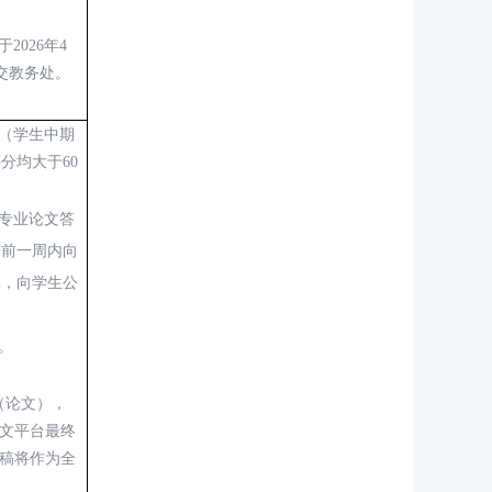
于
2026年
4
前交教务处。
（
学生中期
评分均大于
60
专业论文答
辩前一周内向
单，向学生公
。
（论文）
，
论文平台最终
终稿将作为全