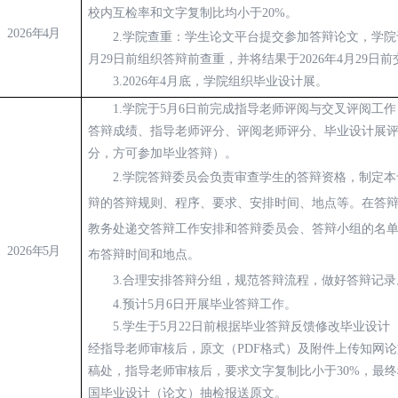
校内互检率和文字复制比均小于20
%。
2026
年
4月
2
.
学院查重：学生论文平台提交参加答辩论文，学院
月
29
日前组织答辩前查重，并将结果于
2026年
4
月
29日
3.
2026年
4
月
底，学院组织毕业设计展。
1.
学院于
5月
6
日前完成指导老师评阅与交叉评阅工作
答辩成绩、指导老师评分、评阅老师评分、毕业设计展
分，方可参加毕业答辩
）。
2.
学院答辩委员会负责审查学生的答辩资格，制定本
辩的答辩规则、程序、要求、安排时间、地点等。在答
教务处递交答辩工作安排和答辩委员会、答辩小组的名
2026
年
5月
布答辩时间和地点。
3.
合理安排答辩分组，规范答辩流程，做好答辩记录
4.预计5
月
6
日
开展毕业
答辩工作。
5.
学生于
5
月
22日前
根据毕业答辩反馈修改
毕业设计
经指导老师审核后，
原文（
PDF格式）及附件上传知网
稿处，指导老师审核后，要求文字复制比小于30%，最
国毕业设计（论文）抽检报送原文。